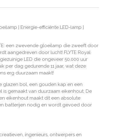
eilamp | Energie-efficiënte LED-lamp |
YTE: een zwevende gloeilamp die zweeft door
ordt aangedreven door lucht! FLYTE Royal
giezuinige LED die ongeveer 50.000 uur
uik per dag gedurende 11 jaar, wat deze
ns erg duurzaam maakt!
e glazen bol, een gouden kap en een
tel is gemaakt van duurzaam eikenhout. De
en eikenhout maakt dit een absolute
en batterijen nodig en wordt gevoed door
 creatieven, ingenieurs, ontwerpers en