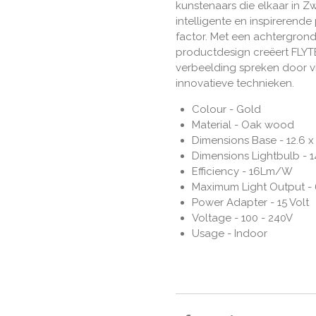
kunstenaars die elkaar in 
intelligente en inspireren
factor. Met een achtergron
productdesign creëert FLYT
verbeelding spreken door v
innovatieve technieken.
Colour -
Gold
Material -
Oak wood
Dimensions Base -
12.6 x
Dimensions Lightbulb -
1
Efficiency -
16Lm/W
Maximum Light Output -
Power Adapter -
15 Volt
Voltage -
100 - 240V
Usage -
Indoor