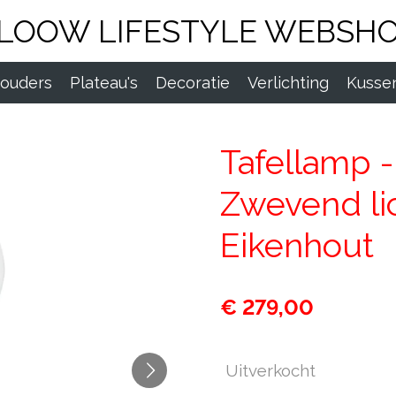
LOOW LIFESTYLE WEBSH
houders
Plateau's
Decoratie
Verlichting
Kussen
Tafellamp -
Zwevend lic
Eikenhout
€ 279,00
Uitverkocht