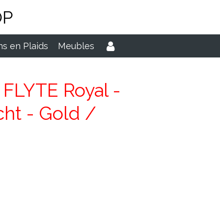
OP
s en Plaids
Meubles
 FLYTE Royal -
ht - Gold /