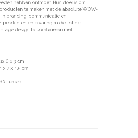
Zweden hebben ontmoet. Hun doel is om
de producten te maken met de absolute WOW-
d in branding, communicatie en
E producten en ervaringen die tot de
intage design te combineren met
 12.6 x 3 cm
4 x 7 x 4.5 cm
60 Lumen