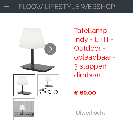
FLOOW LIFESTYLE WEBSHOP
Ga
direct
naar
de
Tafellamp -
hoofdinhoud
Indy - ETH -
Outdoor -
oplaadbaar -
3 stappen
dimbaar
€ 69,00
Uitverkocht