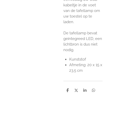
kabeltje in de voet
van de tafellamp om
uw toestel op te
laden.
De tafellamp bevat
geïntegreed LED, een
lichtbron is dus niet
nodig.
Kunststof
Afmeting: 20 x 15 x
23,5 cm
D
D
S
D
e
e
h
e
l
e
a
l
e
l
r
e
n
e
n